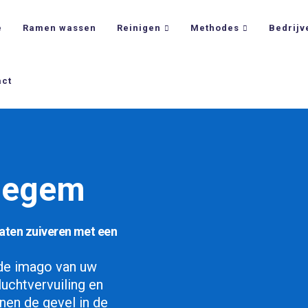
e
Ramen wassen
Reinigen
Methodes
Bedrijv
act
Edegem
laten zuiveren met een
de imago van uw
luchtvervuiling en
nen de gevel in de