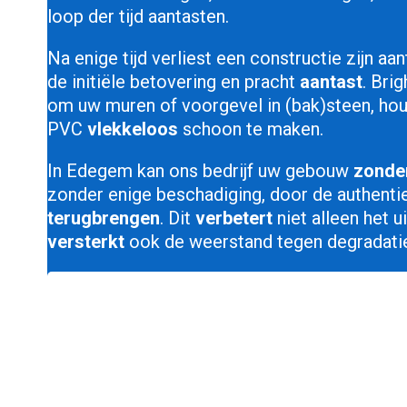
loop der tijd aantasten.
Na enige tijd verliest een constructie zijn aa
de initiële betovering en pracht
aantast
. Bri
om uw muren of voorgevel in (bak)steen, hout
PVC
vlekkeloos
schoon te maken.
In Edegem kan ons bedrijf uw gebouw
zonder
zonder enige beschadiging, door de authentie
terugbrengen
. Dit
verbetert
niet alleen het u
versterkt
ook de weerstand tegen degradati