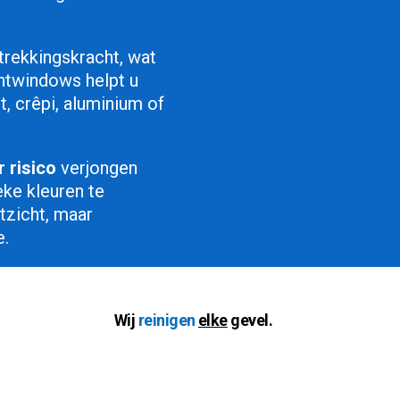
ntrekkingskracht, wat
ghtwindows helpt u
, crêpi, aluminium of
 risico
verjongen
ke kleuren te
itzicht, maar
e.
Wij
reinigen
elke
gevel.