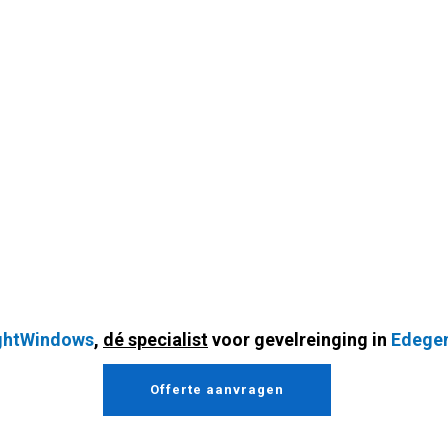
ghtWindows
,
dé specialist
voor gevelreinging in
Edege
Offerte aanvragen